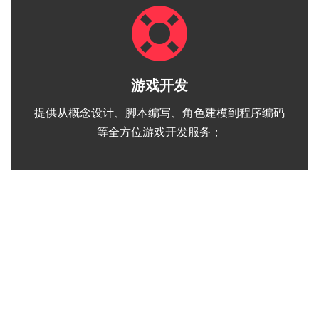
游戏开发
提供从概念设计、脚本编写、角色建模到程序编码
等全方位游戏开发服务；