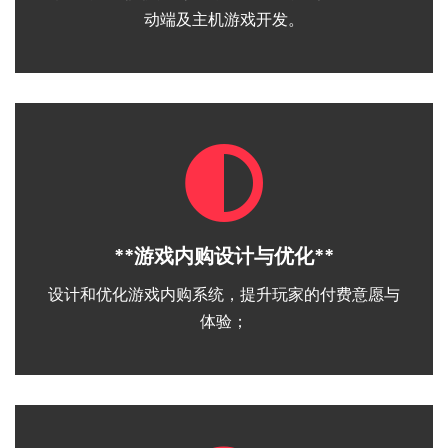
动端及主机游戏开发。
**游戏内购设计与优化**
设计和优化游戏内购系统，提升玩家的付费意愿与
体验；